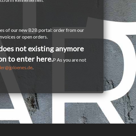
es of our new B2B portal: order from our
nvoices or open orders.
 does not existing anymore
n to enter here.
P As you are not
der@jploenes.de
.