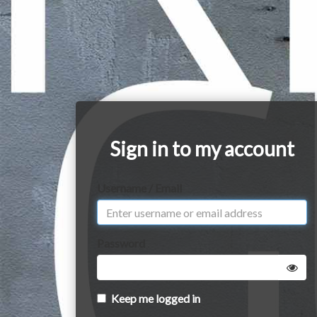
Sign in to my account
Username / Email
Password
Keep me logged in